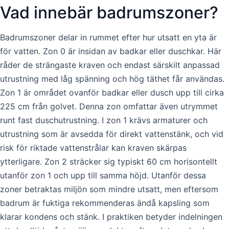
Vad innebär badrumszoner?
Badrumszoner delar in rummet efter hur utsatt en yta är
för vatten. Zon 0 är insidan av badkar eller duschkar. Här
råder de strängaste kraven och endast särskilt anpassad
utrustning med låg spänning och hög täthet får användas.
Zon 1 är området ovanför badkar eller dusch upp till cirka
225 cm från golvet. Denna zon omfattar även utrymmet
runt fast duschutrustning. I zon 1 krävs armaturer och
utrustning som är avsedda för direkt vattenstänk, och vid
risk för riktade vattenstrålar kan kraven skärpas
ytterligare. Zon 2 sträcker sig typiskt 60 cm horisontellt
utanför zon 1 och upp till samma höjd. Utanför dessa
zoner betraktas miljön som mindre utsatt, men eftersom
badrum är fuktiga rekommenderas ändå kapsling som
klarar kondens och stänk. I praktiken betyder indelningen