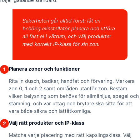
Säkerheten går alltid först: låt en
behörig elinstallatör planera och utföra
all fast el i våtrum, och välj produkter
med korrekt IP-klass för sin zon.
Planera zoner och funktioner
1
Rita in dusch, badkar, handfat och förvaring. Markera
zon 0, 1 och 2 samt områden utanför zon. Bestäm
vilken belysning som behövs för allmänljus, spegel och
stämning, och var uttag och brytare ska sitta för att
vara både säkra och lättåtkomliga.
Välj rätt produkter och IP-klass
2
Matcha varje placering med rätt kapslingsklass. Välj