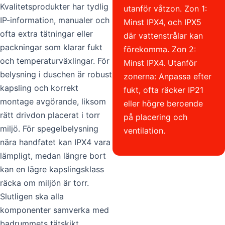
Kvalitetsprodukter har tydlig
utanför våtzon. Zon 1:
IP-information, manualer och
Minst IPX4, och IPX5
ofta extra tätningar eller
där vattenstrålar kan
packningar som klarar fukt
förekomma. Zon 2:
och temperaturväxlingar. För
Minst IPX4. Utanför
belysning i duschen är robust
zonerna: Anpassa efter
kapsling och korrekt
fukt, ofta räcker IP21
montage avgörande, liksom
eller högre beroende
rätt drivdon placerat i torr
på placering och
miljö. För spegelbelysning
ventilation.
nära handfatet kan IPX4 vara
lämpligt, medan längre bort
kan en lägre kapslingsklass
räcka om miljön är torr.
Slutligen ska alla
komponenter samverka med
badrummets tätskikt.