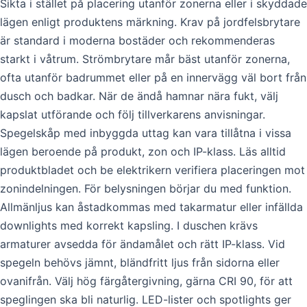
Sikta i stället på placering utanför zonerna eller i skyddade
lägen enligt produktens märkning. Krav på jordfelsbrytare
är standard i moderna bostäder och rekommenderas
starkt i våtrum. Strömbrytare mår bäst utanför zonerna,
ofta utanför badrummet eller på en innervägg väl bort från
dusch och badkar. När de ändå hamnar nära fukt, välj
kapslat utförande och följ tillverkarens anvisningar.
Spegelskåp med inbyggda uttag kan vara tillåtna i vissa
lägen beroende på produkt, zon och IP-klass. Läs alltid
produktbladet och be elektrikern verifiera placeringen mot
zonindelningen. För belysningen börjar du med funktion.
Allmänljus kan åstadkommas med takarmatur eller infällda
downlights med korrekt kapsling. I duschen krävs
armaturer avsedda för ändamålet och rätt IP-klass. Vid
spegeln behövs jämnt, bländfritt ljus från sidorna eller
ovanifrån. Välj hög färgåtergivning, gärna CRI 90, för att
speglingen ska bli naturlig. LED-lister och spotlights ger