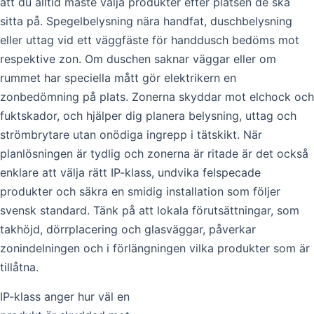
att du alltid måste välja produkter efter platsen de ska
sitta på. Spegelbelysning nära handfat, duschbelysning
eller uttag vid ett väggfäste för handdusch bedöms mot
respektive zon. Om duschen saknar väggar eller om
rummet har speciella mått gör elektrikern en
zonbedömning på plats. Zonerna skyddar mot elchock och
fuktskador, och hjälper dig planera belysning, uttag och
strömbrytare utan onödiga ingrepp i tätskikt. När
planlösningen är tydlig och zonerna är ritade är det också
enklare att välja rätt IP-klass, undvika felspecade
produkter och säkra en smidig installation som följer
svensk standard. Tänk på att lokala förutsättningar, som
takhöjd, dörrplacering och glasväggar, påverkar
zonindelningen och i förlängningen vilka produkter som är
tillåtna.
IP-klass anger hur väl en