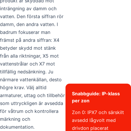
produkt är skyddad mot
inträngning av damm och
vatten. Den första siffran rör
damm, den andra vatten. I
badrum fokuserar man
främst på andra siffran: X4
betyder skydd mot stänk
från alla riktningar, X5 mot
vattenstrålar och X7 mot
tillfällig nedsänkning. Ju
närmare vattenkällan, desto
högre krav. Välj alltid
Snabbguide: IP-klass
armaturer, uttag och tillbehör
per zon
som uttryckligen är avsedda
för våtrum och kontrollera
Zon 0: IPX7 och särskilt
märkning och
avsedd lågvolt med
dokumentation.
drivdon placerat