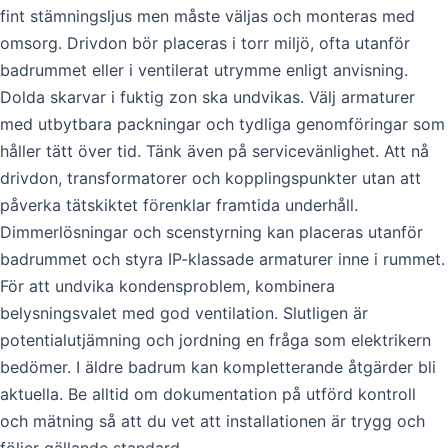
fint stämningsljus men måste väljas och monteras med
omsorg. Drivdon bör placeras i torr miljö, ofta utanför
badrummet eller i ventilerat utrymme enligt anvisning.
Dolda skarvar i fuktig zon ska undvikas. Välj armaturer
med utbytbara packningar och tydliga genomföringar som
håller tätt över tid. Tänk även på servicevänlighet. Att nå
drivdon, transformatorer och kopplingspunkter utan att
påverka tätskiktet förenklar framtida underhåll.
Dimmerlösningar och scenstyrning kan placeras utanför
badrummet och styra IP-klassade armaturer inne i rummet.
För att undvika kondensproblem, kombinera
belysningsvalet med god ventilation. Slutligen är
potentialutjämning och jordning en fråga som elektrikern
bedömer. I äldre badrum kan kompletterande åtgärder bli
aktuella. Be alltid om dokumentation på utförd kontroll
och mätning så att du vet att installationen är trygg och
följer gällande standard.