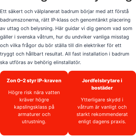
Ett säkert och välplanerat badrum börjar med att förstå
badrumszonerna, rätt IP-klass och genomtänkt placering
av uttag och belysning. Här guidar vi dig genom vad som
gäller i svenska våtrum, hur du undviker vanliga misstag
och vilka frågor du bör ställa till din elektriker för ett
tryggt och hållbart resultat. All fast installation i badrum
ska utföras av behörig elinstallatör.
Zon 0–2 styr IP-kraven
Jordfelsbrytare i
bostäder
Högre risk nära vatten
kräver högre
Ytterligare skydd i
kapslingsklass på
våtrum är vanligt och
armaturer och
starkt rekommenderat
utrustning.
enligt dagens praxis.