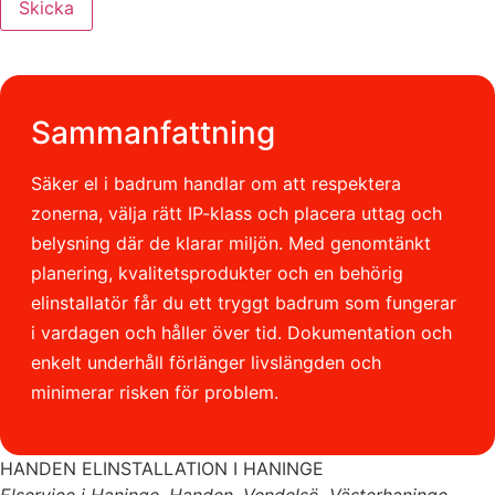
Skicka
Sammanfattning
Säker el i badrum handlar om att respektera
zonerna, välja rätt IP-klass och placera uttag och
belysning där de klarar miljön. Med genomtänkt
planering, kvalitetsprodukter och en behörig
elinstallatör får du ett tryggt badrum som fungerar
i vardagen och håller över tid. Dokumentation och
enkelt underhåll förlänger livslängden och
minimerar risken för problem.
HANDEN ELINSTALLATION I HANINGE
Elservice i Haninge, Handen, Vendelsö, Västerhaninge,