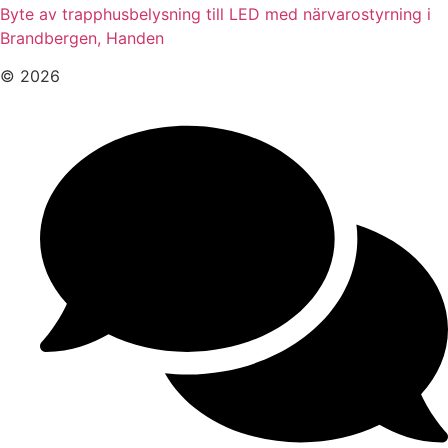
Byte av trapphusbelysning till LED med närvarostyrning i
Brandbergen, Handen
© 2026