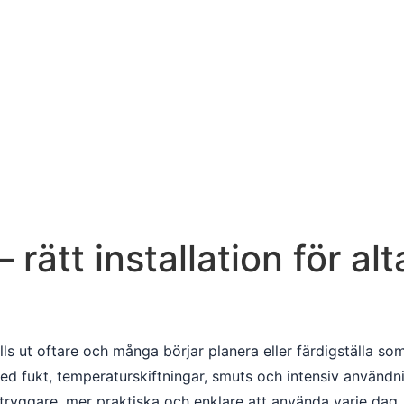
 rätt installation för al
älls ut oftare och många börjar planera eller färdigställa s
med fukt, temperaturskiftningar, smuts och intensiv användn
 tryggare, mer praktiska och enklare att använda varje dag.