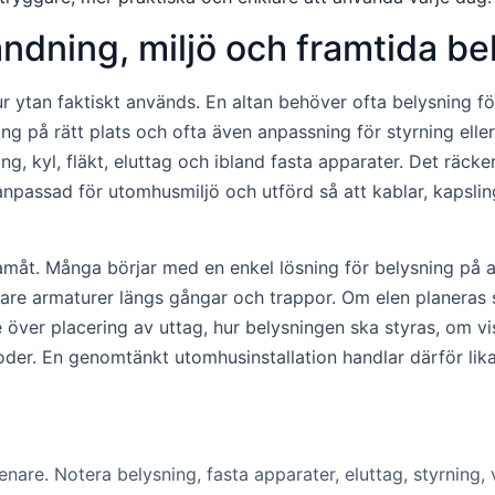
ändning, miljö och framtida b
r ytan faktiskt används. En altan behöver ofta belysning för
g på rätt plats och ofta även anpassning för styrning eller
ing, kyl, fläkt, eluttag och ibland fasta apparater. Det räcke
npassad för utomhusmiljö och utförd så att kablar, kapsling
framåt. Många börjar med en enkel lösning för belysning på
gare armaturer längs gångar och trappor. Om elen planeras s
e över placering av uttag, hur belysningen ska styras, om 
rioder. En genomtänkt utomhusinstallation handlar därför l
are. Notera belysning, fasta apparater, eluttag, styrning, 