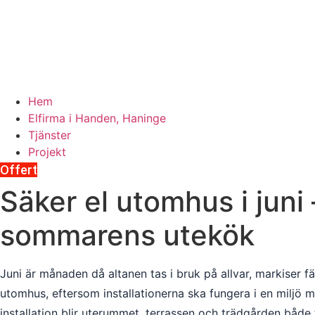
Hem
Elfirma i Handen, Haninge
Tjänster
Projekt
Offert
Säker el utomhus i juni –
sommarens utekök
Juni är månaden då altanen tas i bruk på allvar, markiser f
utomhus, eftersom installationerna ska fungera i en miljö 
installation blir uterummet, terrassen och trädgården både