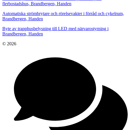
flerbostadshus, Brandbergen, Handen
Automatiska strömbrytare och rörelsevakter i förråd och cykelrum,
Brandbergen, Handen
Byte av trapphusbelysning till LED med närvarostyrning i
Brandbergen, Handen
© 2026