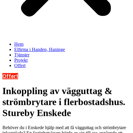
Hem
Elfirma i Handen, Haninge
Tjänster
Projekt
Offert
Offert
Inkoppling av vägguttag &
strömbrytare i flerbostadshus.
Stureby Enskede
Behöver du i Enskede hjälp med att få vägguttag och strömbrytare
inkopplade? En fastighetsägare hörde av sig till oss angående ett